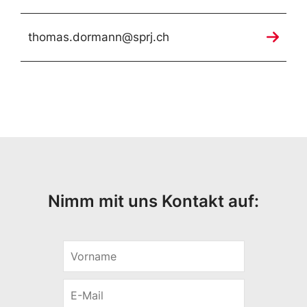
thomas.dormann@sprj.ch
Nimm mit uns Kontakt auf:
V
o
r
E
n
-
a