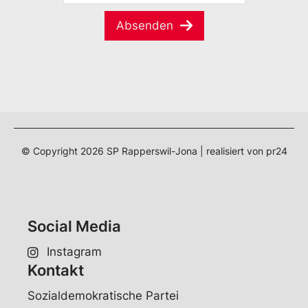
M
m
a
e
Absenden
i
*
l
*
© Copyright
2026
SP Rapperswil-Jona | realisiert von
pr24
Social Media
Instagram
Kontakt
Sozialdemokratische Partei