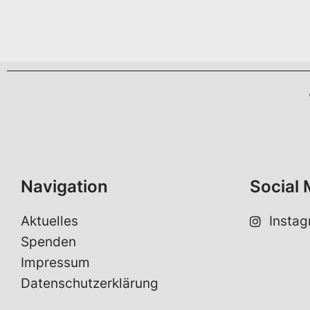
n
a
m
e
*
Navigation
Social 
Aktuelles
Insta
Spenden
Impressum
Datenschutzerklärung