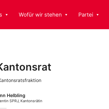
s
Wofür wir stehen
Partei
Kantonsrat
Kantonsratsfraktion
nn Helbling
entin SPRJ, Kantonsrätin