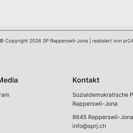
a
i
l
*
© Copyright
2026
SP Rapperswil-Jona | realisiert von
pr2
Media
Kontakt
gram
Sozialdemokratische P
Rapperswil-Jona
8645 Rapperswil-Jon
info@sprj.ch