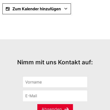
Zum Kalender hinzufügen
Nimm mit uns Kontakt auf:
V
o
r
E
n
-
a
M
m
a
e
Absenden