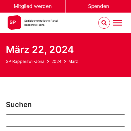
Mitglied werden
Spenden
Sozialdemokratische Partei
Rapperswil-Jona
März 22, 2024
SP Rapperswil-Jona
2024
März
Suchen